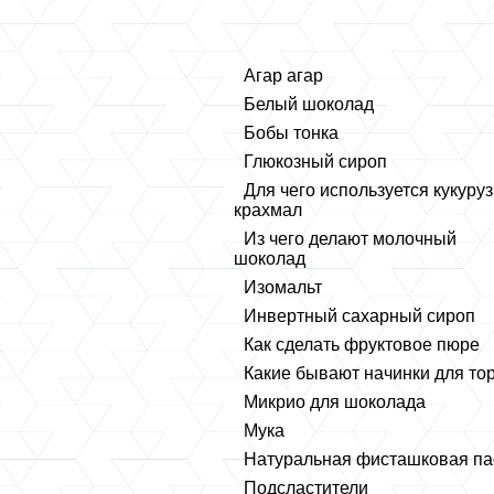
Агар агар
Белый шоколад
Бобы тонка
Глюкозный сироп
Для чего используется кукуру
крахмал
Из чего делают молочный
шоколад
Изомальт
Инвертный сахарный сироп
Как сделать фруктовое пюре
Какие бывают начинки для то
Микрио для шоколада
Мука
Натуральная фисташковая па
Подсластители