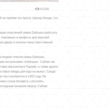
61326
й на приеме его брата, принца Конде, что
ющих поколений семьи Dalloyau работать
ые пирожные и конфеты для королей
при дворе и носили очень престижный
оследних членов семьи Dalloyau,
дом гастрономии «Dalloyau». Сейчас им
таких магазинов в Париже, а также других
 готовые блюда для еды на вынос. Среди
т был изобретен в 1955 году. Он
нких слоев бисквита «Joconde»,
оладным ганашем сверху. Сейчас