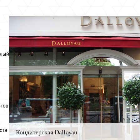
зный
ртов
ста
Кондитерская Dalloyau