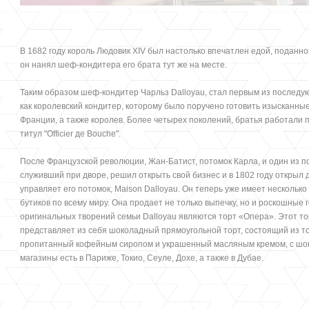
В 1682 году король Людовик XIV был настолько впечатлен едой, поданно
он нанял шеф-кондитера его брата тут же на месте.
Таким образом шеф-кондитер Чарльз Dalloyau, стал первым из последу
как королевский кондитер, которому было поручено готовить изысканн
Франции, а также королев. Более четырех поколений, братья работали 
титул "Officier де Bouche".
После Французской революции, Жан-Батист, потомок Карла, и один из п
служивший при дворе, решил открыть свой бизнес и в 1802 году открыл 
управляет его потомок, Maison Dalloyau. Он теперь уже имеет несколько 
бутиков по всему миру. Она продает не только выпечку, но и роскошные
оригинальных творений семьи Dalloyau являются торт «Опера». Этот тор
представляет из себя шоколадный прямоугольной торт, состоящий из то
пропитанный кофейным сиропом и украшенный масляным кремом, с шок
магазины есть в Париже, Токио, Сеуле, Дохе, а также в Дубае.