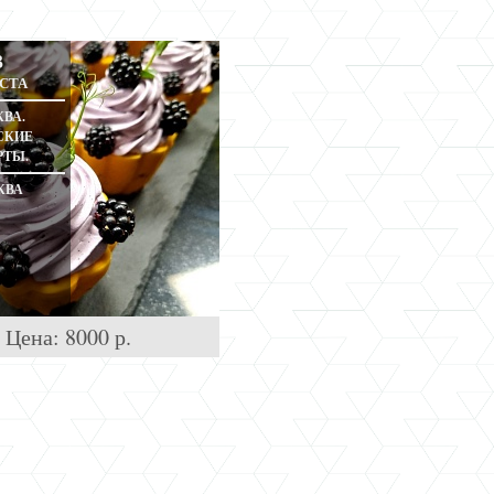
3
СТА
ВА.
СКИЕ
РТЫ.
КВА
Цена:
8000
р.