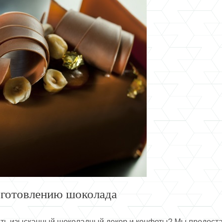
зготовлению шоколада
вить изысканный шоколадный декор и конфеты? Мы предоста