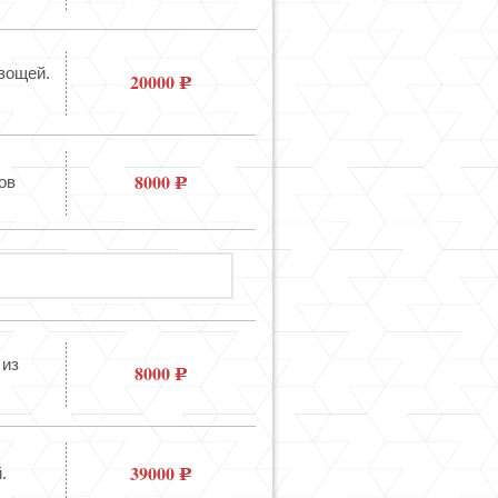
вощей.
20000
8000
ов
 из
8000
39000
.