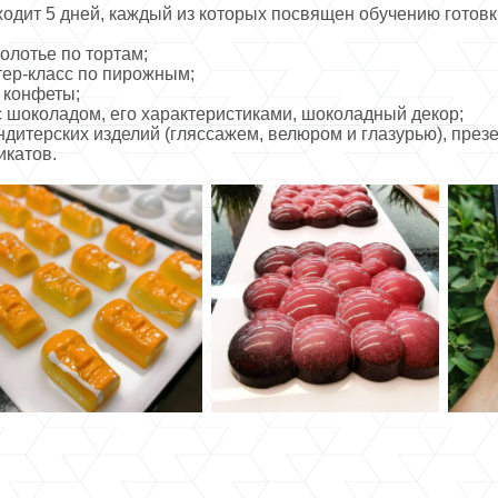
одит 5 дней, каждый из которых посвящен обучению готов
олотье по тортам;
ер-класс по пирожным;
 конфеты;
с шоколадом, его характеристиками, шоколадный декор;
ндитерских изделий (гляссажем, велюром и глазурью), през
икатов.