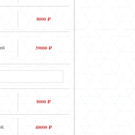
8000
39000
ей
8000
40000
й.