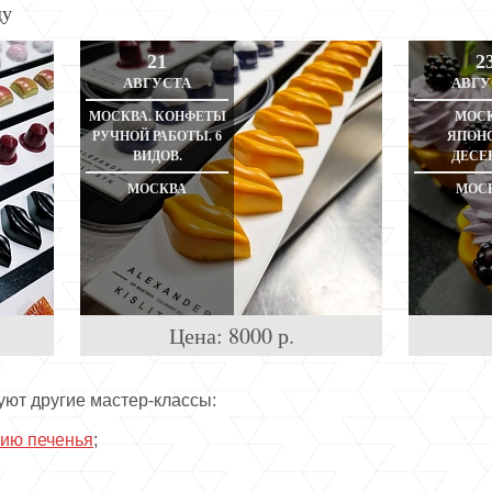
ду
21
2
АВГУСТА
АВГУ
МОСКВА. КОНФЕТЫ
МОСК
РУЧНОЙ РАБОТЫ. 6
ЯПОН
ВИДОВ.
ДЕСЕ
МОСКВА
МОС
Цена:
8000
р.
уют другие мастер-классы:
нию печенья
;