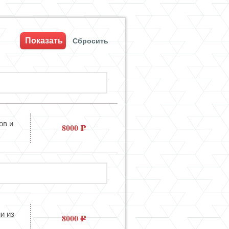
ов и
8000
и из
8000