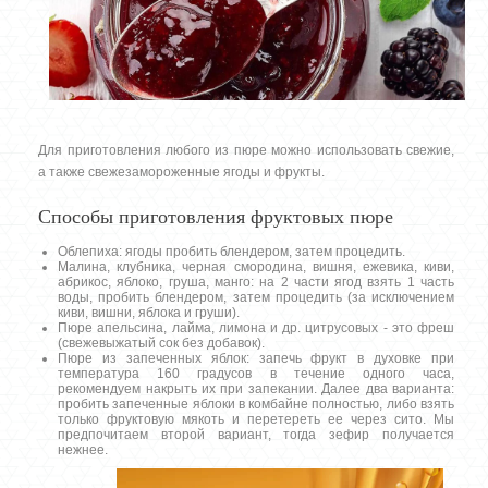
Для приготовления любого из пюре можно использовать свежие,
а также свежезамороженные ягоды и фрукты.
Способы приготовления фруктовых пюре
Облепиха: ягоды пробить блендером, затем процедить.
Малина, клубника, черная смородина, вишня, ежевика, киви,
абрикос, яблоко, груша, манго: на 2 части ягод взять 1 часть
воды, пробить блендером, затем процедить (за исключением
киви, вишни, яблока и груши).
Пюре апельсина, лайма, лимона и др. цитрусовых - это фреш
(свежевыжатый сок без добавок).
Пюре из запеченных яблок: запечь фрукт в духовке при
температура 160 градусов в течение одного часа,
рекомендуем накрыть их при запекании. Далее два варианта:
пробить запеченные яблоки в комбайне полностью, либо взять
только фруктовую мякоть и перетереть ее через сито. Мы
предпочитаем второй вариант, тогда зефир получается
нежнее.