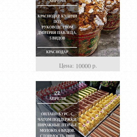
АПРЕЛЯ
КРАСНОДАР. КУЛИЧИ
ПОД
РУКОВОДСТВОМ
ДМИТРИЯ ПАВЛЕЦА.
5 ВИДОВ
КРАСНОДАР
Цена:
р.
10000
22
АПРЕЛЯ
ОНЛАЙН КУРС. С
ЧАТОМ ПОДДЕРЖКИ.
ПИРОЖНЫЕ ПТИЧЬЕ
МОЛОКО. 6 ВИДОВ.
СТОИМОСТЬ 10000