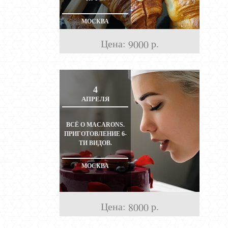
МОСКВА
Цена:
р.
9000
4
АПРЕЛЯ
ВСЁ О MACARONS.
ПРИГОТОВЛЕНИЕ 6-
ТИ ВИДОВ.
МОСКВА
Цена:
р.
8000