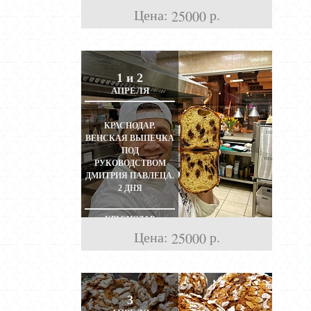
Цена:
р.
25000
1 и 2
АПРЕЛЯ
КРАСНОДАР.
ВЕНСКАЯ ВЫПЕЧКА
ПОД
РУКОВОДСТВОМ
ДМИТРИЯ ПАВЛЕЦА.
2 ДНЯ
КРАСНОДАР
Цена:
р.
25000
3