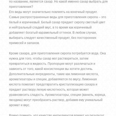
по названию, является сахар. Но какой именно сахар выбрать для
приготовления?
Его виды могут значительно повлиять на конечный продукт.
Самые распространенные виды для приготовления сиропа – это
белый и коричневый. Белый сахар придает сиропу светлый цвет
и нейтральный сладкий вкус, в то время как коричневый
добавляет богатый карамельный оттенок. В любом случае,
выбирать следует качественный продукт, без посторонних
примесей и запахов.
Кроме сахара, для приготовления сиропа потребуется вода. Она
нужна для того, чтобы сахар мог раствориться, затем
превратиться в жидкость. Пропорции могут различаться и
зависеть от того, какой консистенции вы хотите достичь.
Дополнительные ингредиенты, такие как лимонная кислота,
ароматизаторы и специи, добавляются по вкусу. Лимонная
кислота помогает предотвратить кристаллизацию сахара и
придает раствору легкую кислотность, которая может
уравновесить сладость. Ароматизаторы, специи (ваниль, корица,
гвоздика) могут преобразить раствор, добавив ему уникальный
аромат и вкус.
Важно помнить, что качество ингредиентов влияет на результат.