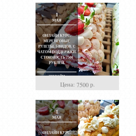
1
МАЯ
ОНЛАЙН КУРС.
МЕРЕНГОВЫЕ
РУЛЕТЫ. 5 ВИДОВ. С
ЧАТОМ ПОДДЕРЖКИ.
СТОИМОСТЬ 7500
РУБЛЕЙ.
ОНЛАЙН
Цена:
р.
7500
1
МАЯ
ОНЛАЙН КУРС.