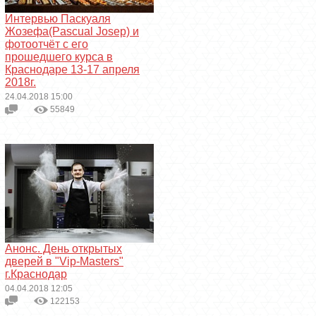
Интервью Паскуаля
Жозефа(Pascual Josep) и
фотоотчёт с его
прошедшего курса в
Краснодаре 13-17 апреля
2018г.
24.04.2018 15:00
55849
Анонс. День открытых
дверей в "Vip-Masters"
г.Краснодар
04.04.2018 12:05
122153