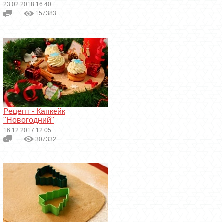
23.02.2018 16:40
157383
Рецепт - Капкейк
"Новогодний"
16.12.2017 12:05
307332