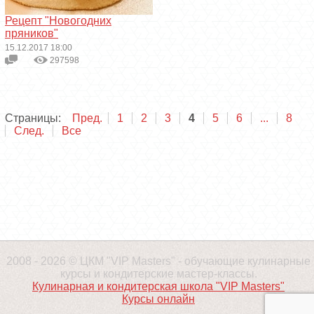
Рецепт "Новогодних
пряников"
15.12.2017 18:00
297598
Страницы:
Пред.
1
2
3
4
5
6
...
8
След.
Все
2008 - 2026 © ЦКМ "VIP Masters" - обучающие кулинарные
курсы и кондитерские мастер-классы.
Кулинарная и кондитерская школа "VIP Masters"
Курсы онлайн