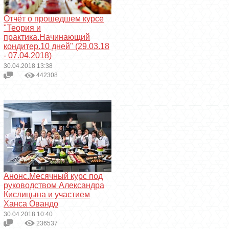
Отчёт о прошедшем курсе
"Теория и
практика.Начинающий
кондитер.10 дней" (29.03.18
- 07.04.2018)
30.04.2018 13:38
442308
Анонс.Месячный курс под
руководством Александра
Кислицына и участием
Ханса Овандо
30.04.2018 10:40
236537