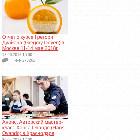
Отчет о курсе Грегори
Дуайана (Gregory Doyen) в
Москве 11-14 мая 2018г.
18.06.2018 15:00
278262
Анонс. Авторский мастер-
класс Ханса Овандо (Hans
Ovando) в Краснодаре
30.04.2018 17:00