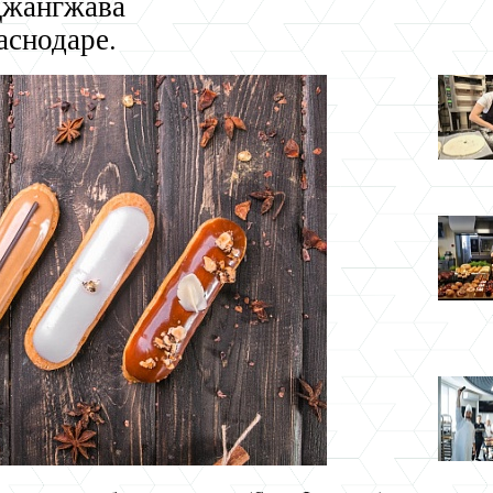
Джангжава
аснодаре.