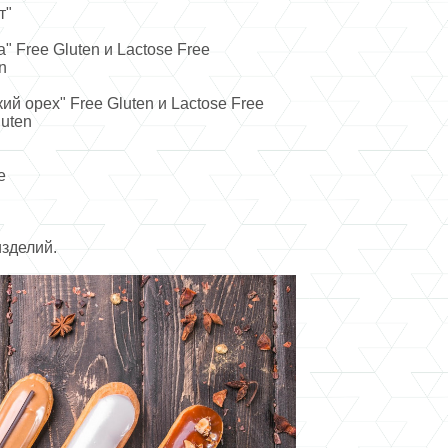
т"
 Free Gluten и Lactose Free
n
й орех" Free Gluten и Lactose Free
luten
e
зделий.