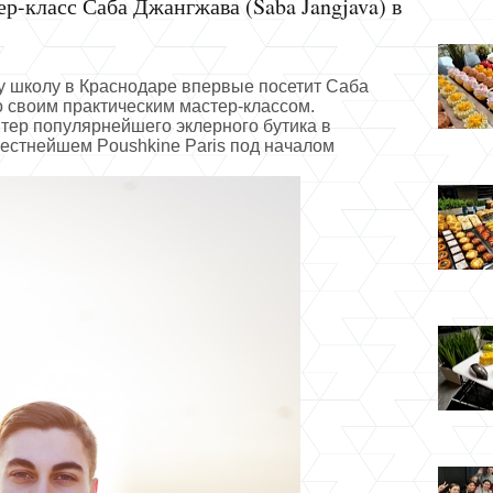
р-класс Саба Джангжава (Saba Jangjava) в
шу школу в Краснодаре впервые посетит Саба
о своим практическим мастер-классом.
тер популярнейшего эклерного бутика в
естнейшем Poushkine Paris под началом