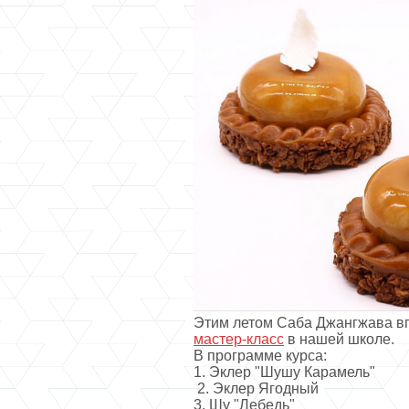
Этим летом Саба Джангжава в
мастер-класс
в нашей школе.
В программе курса:
1. Эклер "Шушу Карамель"
2. Эклер Ягодный
3. Шу "Лебедь"