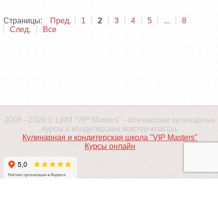
Страницы:
Пред.
1
2
3
4
5
...
8
След.
Все
2008 - 2026 © ЦКМ "VIP Masters" - обучающие кулинарные
курсы и кондитерские мастер-классы.
Кулинарная и кондитерская школа "VIP Masters"
Курсы онлайн
ПРОДВИЖЕНИЕ - ALAEV.CO