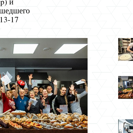
p) и
ошедшего
 13-17