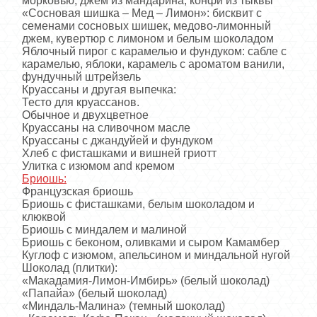
морковью, джем из мандарина, конфи из тыквы
«Сосновая шишка – Мед – Лимон»: бисквит с
семенами сосновых шишек, медово-лимонный
джем, кувертюр с лимоном и белым шоколадом
Яблочный пирог с карамелью и фундуком: сабле с
карамелью, яблоки, карамель с ароматом ванили,
фундучный штрейзель
Круассаны и другая выпечка:
Тесто для круассанов.
Обычное и двухцветное
Круассаны на сливочном масле
Круассаны с джандуйей и фундуком
Хлеб с фисташками и вишней гриотт
Улитка с изюмом and кремом
Бриошь:
Французская бриошь
Бриошь с фисташками, белым шоколадом и
клюквой
Бриошь с миндалем и малиной
Бриошь с беконом, оливками и сыром Камамбер
Куглоф с изюмом, апельсином и миндальной нугой
Шоколад (плитки):
«Макадамия-Лимон-Имбирь» (белый шоколад)
«Папайа» (белый шоколад)
«Миндаль-Малина» (темный шоколад)