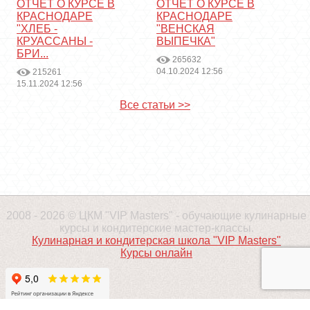
ОТЧЕТ О КУРСЕ В
ОТЧЕТ О КУРСЕ В
КРАСНОДАРЕ
КРАСНОДАРЕ
"ХЛЕБ -
"ВЕНСКАЯ
КРУАССАНЫ -
ВЫПЕЧКА"
БРИ...
265632
04.10.2024 12:56
215261
15.11.2024 12:56
Все статьи >>
2008 - 2026 © ЦКМ "VIP Masters" - обучающие кулинарные
курсы и кондитерские мастер-классы.
Кулинарная и кондитерская школа "VIP Masters"
Курсы онлайн