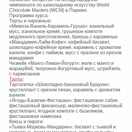
чемпионате по шоколадному искусству World
Chocolate Masters (WCM) в Париже.
Программа курса:
Торты и пирожные:
«Мимоза-Ваниль-Карамель-Груша»: ванильный
мусс, ванильное кремё, грушевое компоте
медленного приготовления, бриошь с карамелью
«Макадамия-Лайм-Кофе»: кофейный бисквит,
шоколадно-кофейное кремё, карамель с ароматом
ванили, конфи с лаймом, мусс с пралине из орехов
макадамия
Чизкейк «Манго-Лимон-Йогурт»: желе с манго и
маракуйей, творожно-йогуртовый мусс, штрейзель
с пармезаном
Тарты
:
Тарталетка «Шоколадно-банановый Брауни»:
крустиллант с орехом пекан, карамель с ароматом
ванили
«Ягоды-Базилик-Фисташка»: фисташковое сабле,
фисташковый финансьер, малиново-фисташковый
крустиллант, ягодное компоте с базиликом,
фисташковая намелака
Кексы и пироги:
«Тыква-Морковь-Мандарин»: бисквит с тыквой и