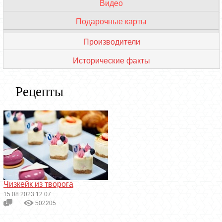
Видео
VIP мастера
Подарочные карты
Обзор кондитерских
Производители
Исторические факты
Рецепты
Чизкейк из творога
15.08.2023 12:07
502205