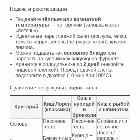
Подача и рекомендации
Подавайте
тёплым или комнатной
температуры
— не горячим (заливка может
«потечь»).
Идеальные пары: свежий салат (арглула, микс),
томаты черри, зелень (петрушка, укроп), кружок
лимона.
Можно подавать как
основное блюдо
или
нарезать на кусочки как
закуску
на фуршете.
Хранится в холодильнике до
2 дней
(накройте
пищевой плёнкой). Перед подачей слегка
подогрейте в духовке (10 мин при 100°C).
Сравнение популярных видов киша
Киш с
Киш Лорен
курицей
Киш с рыбой
Критерий
(классика)
и
и шпинатом
брокколи
Песочное
Песочное
Слоёное или
Основа
тесто
тесто
песочное
Лосось/
Курица +
Бекон + сыр
форель +