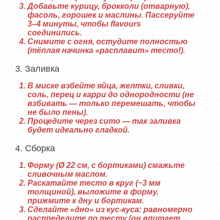
Добавьте курицу, брокколи (отварную),
фасоль, горошек и маслины. Пассеруйте
3–4 минуты, чтобы flavours
соединились.
Снимите с огня, остудите полностью
(тёплая начинка «расплавит» тесто!).
3. Заливка
В миске взбейте яйца, желтки, сливки,
соль, перец и карри до однородности (не
взбивать — только перемешать, чтобы
не было пены).
Процедите через сито — так заливка
будет идеально гладкой.
4. Сборка
Форму (Ø 22 см, с бортиками) смажьте
сливочным маслом.
Раскатайте тесто в круг (~3 мм
толщиной), выложите в форму,
прижмите к дну и бортикам.
Сделайте «дно» из кус-куса: равномерно
распределите по тесту (он впитает