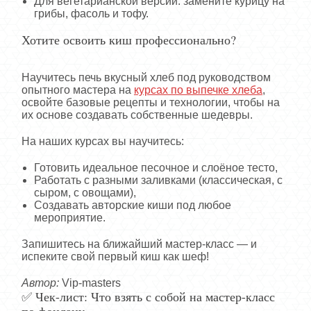
Для вегетарианской версии: замените курицу на
грибы, фасоль и тофу.
Хотите освоить киш профессионально?
Научитесь печь вкусный хлеб под руководством
опытного мастера на
курсах по выпечке хлеба
,
освойте базовые рецепты и технологии, чтобы на
их основе создавать собственные шедевры.
На наших курсах вы научитесь:
Готовить идеальное песочное и слоёное тесто,
Работать с разными заливками (классическая, с
сыром, с овощами),
Создавать авторские киши под любое
мероприятие.
Запишитесь на ближайший мастер-класс — и
испеките свой первый киш как шеф!
Автор:
Vip-masters
✅ Чек-лист: Что взять с собой на мастер-класс