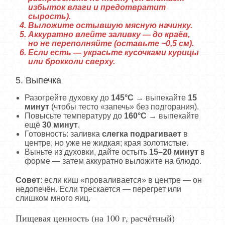
избыток влаги и предотвратит
сырость).
Выложите остывшую мясную начинку.
Аккуратно влейте заливку — до краёв,
но не переполняйте (оставьте ~0,5 см).
Если есть — украсьте кусочками курицы
или брокколи сверху.
5. Выпечка
Разогрейте духовку до
145°C
→ выпекайте
15
минут
(чтобы тесто «запечь» без подгорания).
Повысьте температуру до
160°C
→ выпекайте
ещё
30 минут
.
Готовность: заливка
слегка подрагивает
в
центре, но уже не жидкая; края золотистые.
Выньте из духовки, дайте остыть
15–20 минут
в
форме — затем аккуратно выложите на блюдо.
Совет
: если киш «проваливается» в центре — он
недопечён. Если трескается — перегрет или
слишком много яиц.
Пищевая ценность (на 100 г, расчётный)