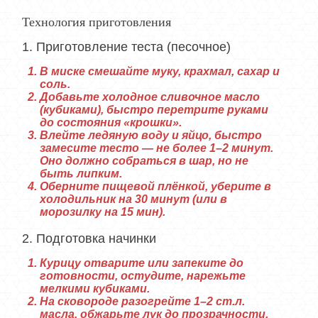
Технология приготовления
1. Приготовление теста (песочное)
В миске смешайте муку, крахмал, сахар и
соль.
Добавьте холодное сливочное масло
(кубиками), быстро перетрите руками
до состояния «крошки».
Влейте ледяную воду и яйцо, быстро
замесите тесто — не более 1–2 минут.
Оно должно собраться в шар, но не
быть липким.
Оберните пищевой плёнкой, уберите в
холодильник на 30 минут (или в
морозилку на 15 мин).
2. Подготовка начинки
Курицу отварите или запеките до
готовности, остудите, нарежьте
мелкими кубиками.
На сковороде разогрейте 1–2 ст.л.
масла, обжарьте лук до прозрачности.