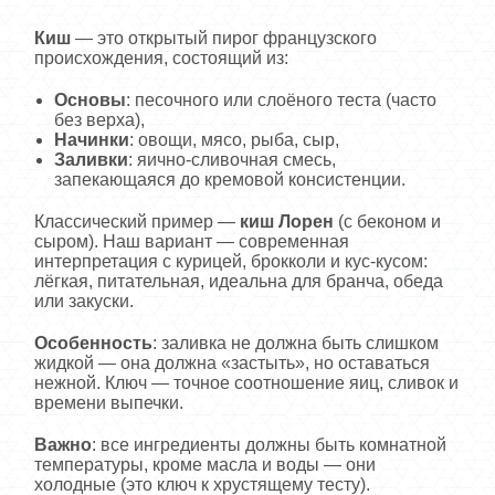
Киш
— это открытый пирог французского
происхождения, состоящий из:
Основы
: песочного или слоёного теста (часто
без верха),
Начинки
: овощи, мясо, рыба, сыр,
Заливки
: яично-сливочная смесь,
запекающаяся до кремовой консистенции.
Классический пример —
киш Лорен
(с беконом и
сыром). Наш вариант — современная
интерпретация с курицей, брокколи и кус-кусом:
лёгкая, питательная, идеальна для бранча, обеда
или закуски.
Особенность
: заливка не должна быть слишком
жидкой — она должна «застыть», но оставаться
нежной. Ключ — точное соотношение яиц, сливок и
времени выпечки.
Важно
: все ингредиенты должны быть комнатной
температуры, кроме масла и воды — они
холодные (это ключ к хрустящему тесту).