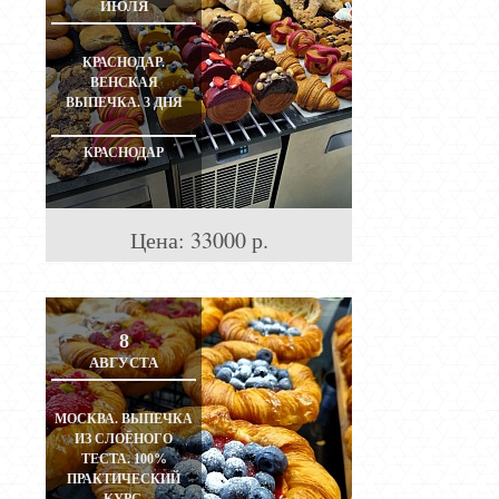
ИЮЛЯ
КРАСНОДАР.
ВЕНСКАЯ
ВЫПЕЧКА. 3 ДНЯ
КРАСНОДАР
Цена:
33000
р.
8
АВГУСТА
МОСКВА. ВЫПЕЧКА
ИЗ СЛОЁНОГО
ТЕСТА. 100%
ПРАКТИЧЕСКИЙ