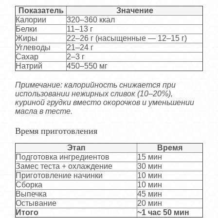
Показатель
Значение
Калории
320–360 ккал
Белки
11–13 г
Жиры
22–26 г (насыщенные — 12–15 г)
Углеводы
21–24 г
Сахар
2–3 г
Натрий
450–550 мг
Примечание: калорийность снижается при
использовании нежирных сливок (10–20%),
куриной грудки вместо окорочков и уменьшении
масла в тесте.
Время приготовления
Этап
Время
Подготовка ингредиентов
15 мин
Замес теста + охлаждение
30 мин
Приготовление начинки
10 мин
Сборка
10 мин
Выпечка
45 мин
Остывание
20 мин
Итого
~1 час 50 мин