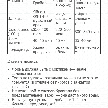
Начинка
брокколи
Грюйер
шпинат + лук-
+ кус-кус
порей
Яйца +
Яйца +
Яйца +
сливки +
Заливка
сливки +
сливки +
мускатный
карри
укроп
орех
Калорийность
350–400
320–360
300–340 ккал
(100 г)
ккал
ккал
Время
40–45 мин
45 мин
35–40 мин
выпечки
Ужина,
Бранча,
Диетического
Подходит для
праздника
обеда
меню
Важные нюансы
Форма должна быть с бортиками— иначе
заливка вытечет.
Тесто не нужно «прокалывать» — в кише это не
требуется (в отличие от пирогов с закрытой
крышкой).
Не используйте свежую брокколи без
предварительной варки — она даст много воды.
Если кус-кус суховат — добавьте 1–2 ст.л.
бульона перед укладкой.