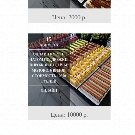
Цена:
7000
р.
15
АВГУСТА
ОНЛАЙН КУРС. С
ЧАТОМ ПОДДЕРЖКИ.
ПИРОЖНЫЕ ПТИЧЬЕ
МОЛОКО. 6 ВИДОВ.
СТОИМОСТЬ 10000
РУБЛЕЙ
ОНЛАЙН
Цена:
10000
р.