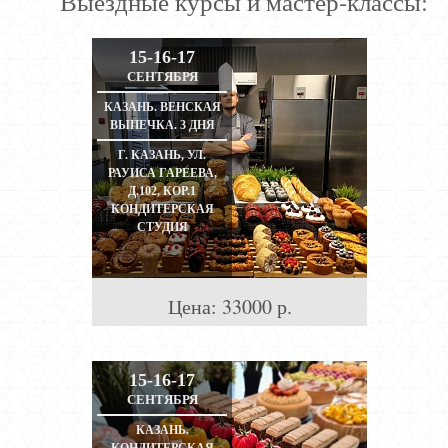
Выездные курсы и мастер-классы:
15-16-17
СЕНТЯБРЯ
КАЗАНЬ. ВЕНСКАЯ
ВЫПЕЧКА. 3 ДНЯ
Г. КАЗАНЬ, УЛ.
РАУИСА ГАРЕЕВА,
Д.102, КОР.1
КОНДИТЕРСКАЯ
СТУДИЯ
Цена:
33000
р.
15-16-17
СЕНТЯБРЯ
КАЗАНЬ.