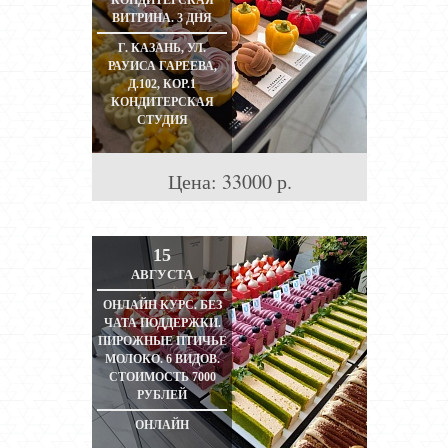
КОНДИТЕРСКАЯ
ВИТРИНА. 3 ДНЯ
Г. КАЗАНЬ, УЛ.
РАУИСА ГАРЕЕВА,
Д.102, КОР.1
КОНДИТЕРСКАЯ
СТУДИЯ
Цена:
33000
р.
15
АВГУСТА
ОНЛАЙН КУРС. БЕЗ
ЧАТА ПОДДЕРЖКИ.
ПИРОЖНЫЕ ПТИЧЬЕ
МОЛОКО. 6 ВИДОВ.
СТОИМОСТЬ 7000
РУБЛЕЙ
ОНЛАЙН