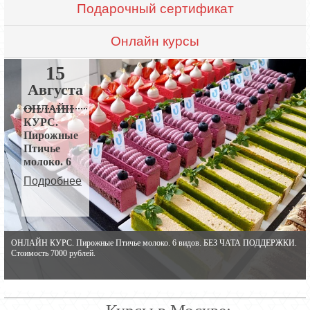
Подарочный сертификат
Онлайн курсы
15
Августа
ОНЛАЙН
КУРС.
Пирожные
Птичье
молоко. 6
видов.
Подробнее
ОНЛАЙН КУРС. Пирожные Птичье молоко. 6 видов. БЕЗ ЧАТА ПОДДЕРЖКИ.
ОНЛАЙН КУРС. Пирожные Птичье молоко. 6 видов. БЕЗ ЧАТА ПОДДЕРЖКИ.
Стоимость 7000 рублей.
Стоимость 7000 рублей.
Курсы в Москве: