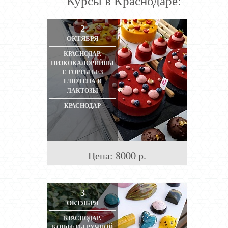
Курсы в Краснодаре:
2
ОКТЯБРЯ
КРАСНОДАР.
НИЗКОКАЛОРИЙНЫ
Е ТОРТЫ БЕЗ
ГЛЮТЕНА И
ЛАКТОЗЫ
КРАСНОДАР
Цена:
8000
р.
3
ОКТЯБРЯ
КРАСНОДАР.
КОНФЕТЫ РУЧНОЙ