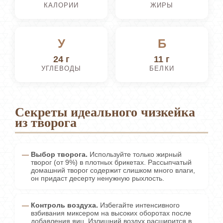
КАЛОРИИ
ЖИРЫ
У
Б
24 г
11 г
УГЛЕВОДЫ
БЕЛКИ
Секреты идеального чизкейка
из творога
Выбор творога.
Используйте только жирный
творог (от 9%) в плотных брикетах. Рассыпчатый
домашний творог содержит слишком много влаги,
он придаст десерту ненужную рыхлость.
Контроль воздуха.
Избегайте интенсивного
взбивания миксером на высоких оборотах после
добавления яиц. Излишний воздух расширится в