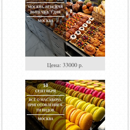
МОСКВА. ВЕНСКАЯ
ВЫПЕЧКА. 3 ДНЯ
МОСКВА
Цена:
33000
р.
10
СЕНТЯБРЯ
ВСЁ О MACARONS.
ПРИГОТОВЛЕНИЕ 6-
ТИ ВИДОВ.
МОСКВА