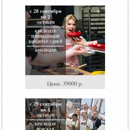
с 28 сентября
по 2
ОКТЯБРЯ
КРАСНОДАР.
НАЧИНАЮЩИЙ
КОНДИТЕР. 5 ДНЕЙ
КРАСНОДАР
Цена:
39000
р.
с 29 сентября
по 1
ОКТЯБРЯ
КРАСНОДАР.
ВЕНСКАЯ