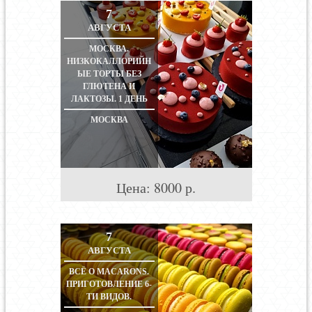
7
АВГУСТА
МОСКВА.
НИЗКОКАЛЛОРИЙН
ЫЕ ТОРТЫ БЕЗ
ГЛЮТЕНА И
ЛАКТОЗЫ. 1 ДЕНЬ
МОСКВА
Цена:
8000
р.
7
АВГУСТА
ВСЁ О MACARONS.
ПРИГОТОВЛЕНИЕ 6-
ТИ ВИДОВ.