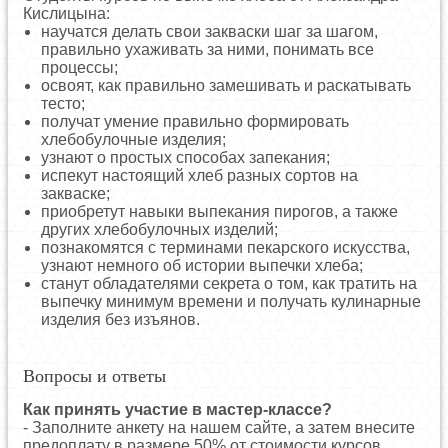
Кислицына:
научатся делать свои закваски шаг за шагом,
правильно ухаживать за ними, понимать все
процессы;
освоят, как правильно замешивать и раскатывать
тесто;
получат умение правильно формировать
хлебобулочные изделия;
узнают о простых способах запекания;
испекут настоящий хлеб разных сортов на
закваске;
приобретут навыки выпекания пирогов, а также
других хлебобулочных изделий;
познакомятся с терминами пекарского искусства,
узнают немного об истории выпечки хлеба;
станут обладателями секрета о том, как тратить на
выпечку минимум времени и получать кулинарные
изделия без изъянов.
Вопросы и ответы
Как принять участие в мастер-классе?
- Заполните анкету на нашем сайте, а затем внесите
предоплату в размере 50% от стоимости курсов.