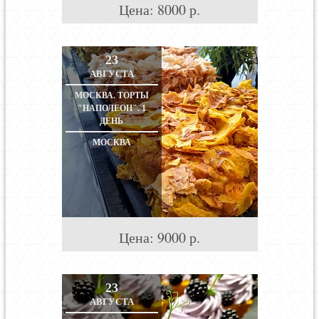
Цена:
8000
р.
23
АВГУСТА
МОСКВА. ТОРТЫ
"НАПОЛЕОН". 1
ДЕНЬ
МОСКВА
Цена:
9000
р.
23
АВГУСТА