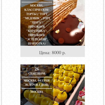
МОСКВА.
КЛАССИЧЕСКИЕ
ТОРТЫ ("ТОРТ
"МЕДОВИК", ТОРТ
"ПРАГА",
ПИРОЖНОЕ
"КАРТОШКА",
ПИРОЖНОЕ
"ЭСТЕРХАЙЗИ",
ШАРЛОТКА)
МОСКВА
Цена:
8000
р.
26
СЕНТЯБРЯ
МОСКВА. ФЕЕРИЯ
ЭКЛЕРОВ 1 ДЕНЬ.
МОСКВА