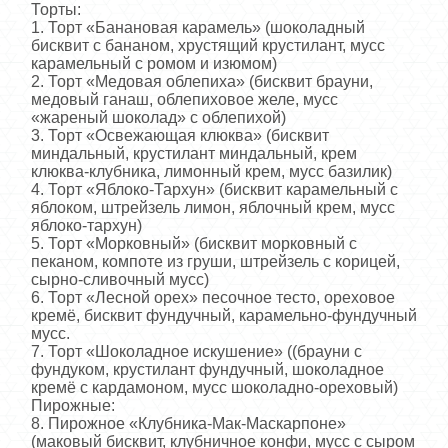
Торты:
1. Торт «Банановая карамель» (шоколадный
бисквит с бананом, хрустящий крустилант, мусс
карамельный с ромом и изюмом)
2. Торт «Медовая облепиха» (бисквит брауни,
медовый ганаш, облепиховое желе, мусс
«жареный шоколад» с облепихой)
3. Торт «Освежающая клюква» (бисквит
миндальный, крустилант миндальный, крем
клюква-клубника, лимонный крем, мусс базилик)
4. Торт «Яблоко-Тархун» (бисквит карамельный с
яблоком, штрейзель лимон, яблочный крем, мусс
яблоко-тархун)
5. Торт «Морковный» (бисквит морковный с
пеканом, компоте из груши, штрейзель с корицей,
сырно-сливочный мусс)
6. Торт «Лесной орех» песочное тесто, ореховое
кремё, бисквит фундучный, карамельно-фундучный
мусс.
7. Торт «Шоколадное искушение» ((брауни с
фундуком, крустилант фундучный, шоколадное
кремё с кардамоном, мусс шоколадно-ореховый)
Пирожные:
8. Пирожное «Клубника-Мак-Маскарпоне»
(маковый бисквит, клубничное конфи, мусс с сыром