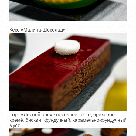
Кекс «Малина-Шоколад»
Торт «Лесной орех» песочное тесто, ореховое
кремё, бисквит фундучный, карамельно-фундучный
мусс.