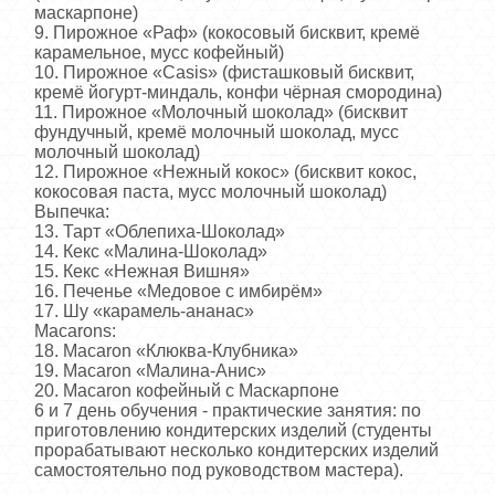
маскарпоне)
9. Пирожное «Раф» (кокосовый бисквит, кремё
карамельное, мусс кофейный)
10. Пирожное «Casis» (фисташковый бисквит,
кремё йогурт-миндаль, конфи чёрная смородина)
11. Пирожное «Молочный шоколад» (бисквит
фундучный, кремё молочный шоколад, мусс
молочный шоколад)
12. Пирожное «Нежный кокос» (бисквит кокос,
кокосовая паста, мусс молочный шоколад)
Выпечка:
13. Тарт «Облепиха-Шоколад»
14. Кекс «Малина-Шоколад»
15. Кекс «Нежная Вишня»
16. Печенье «Медовое с имбирём»
17. Шу «карамель-ананас»
Macarons:
18. Macaron «Клюква-Клубника»
19. Macaron «Малина-Анис»
20. Macaron кофейный с Маскарпоне
6 и 7 день обучения - практические занятия: по
приготовлению кондитерских изделий (студенты
прорабатывают несколько кондитерских изделий
самостоятельно под руководством мастера).