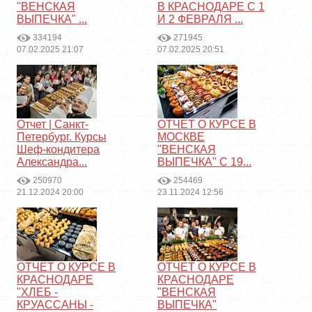
"ВЕНСКАЯ
В КРАСНОДАРЕ С 1
ВЫПЕЧКА" ...
И 2 ФЕВРАЛЯ ...
334194
271945
07.02.2025 21:07
07.02.2025 20:51
Отчет | Санкт-
ОТЧЕТ О КУРСЕ В
Петербург. Курсы
МОСКВЕ
Шеф-кондитера
"ВЕНСКАЯ
Александра...
ВЫПЕЧКА" С 19...
250970
254469
21.12.2024 20:00
23.11.2024 12:56
ОТЧЕТ О КУРСЕ В
ОТЧЕТ О КУРСЕ В
КРАСНОДАРЕ
КРАСНОДАРЕ
"ХЛЕБ -
"ВЕНСКАЯ
КРУАССАНЫ -
ВЫПЕЧКА"