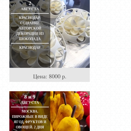
2
АВГУСТА
КРАСНОДАР.
СОЗДАНИЕ
АВТОРСКОЙ
ДЕКОРАЦИИ ИЗ
ШОКОЛАДА
КРАСНОДАР
Цена:
8000
р.
8 и 9
АВГУСТА
МОСКВА.
ПИРОЖНЫЕ В ВИДЕ
ЯГОД, ФРУКТОВ И
ОВОЩЕЙ. 2 ДНЯ