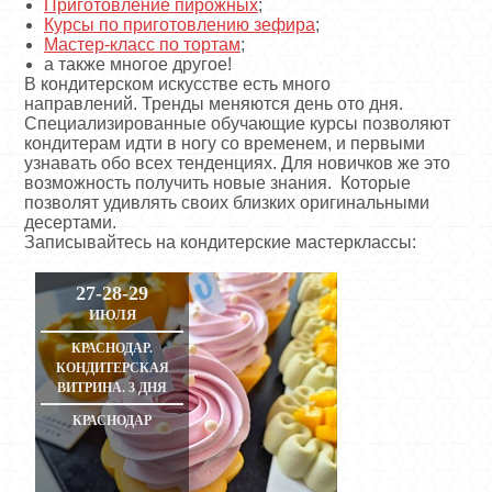
Приготовление пирожных
;
Курсы по приготовлению зефира
;
Мастер-класс по тортам
;
а также многое другое!
В кондитерском искусстве есть много
направлений. Тренды меняются день ото дня.
Специализированные обучающие курсы позволяют
кондитерам идти в ногу со временем, и первыми
узнавать обо всех тенденциях. Для новичков же это
возможность получить новые знания. Которые
позволят удивлять своих близких оригинальными
десертами.
Записывайтесь на кондитерские мастерклассы:
27-28-29
ИЮЛЯ
КРАСНОДАР.
КОНДИТЕРСКАЯ
ВИТРИНА. 3 ДНЯ
КРАСНОДАР