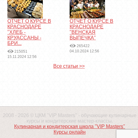
ОТЧЕТ О КУРСЕ В
ОТЧЕТ О КУРСЕ В
КРАСНОДАРЕ
КРАСНОДАРЕ
"ХЛЕБ -
"ВЕНСКАЯ
КРУАССАНЫ -
ВЫПЕЧКА"
БРИ...
265422
04.10.2024 12:56
215051
15.11.2024 12:56
Все статьи >>
2008 - 2026 © ЦКМ "VIP Masters" - обучающие кулинарные
курсы и кондитерские мастер-классы.
Кулинарная и кондитерская школа "VIP Masters"
Курсы онлайн