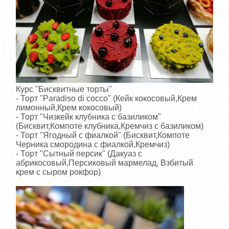
Курс "Бисквитные торты"
- Торт "Рaradiso di cocco" (Кейк кокосовый,Крем
лимонный,Крем кокосовый)
- Торт "Чизкейк клубника с базиликом"
(Бисквит,Компоте клубника,Кремчиз с базиликом)
- Торт "Ягодный с фиалкой" (Бисквит,Компоте
Черника смородина с фиалкой,Кремчиз)
- Торт "Сытный персик" (Дакуаз с
абрикосовый,Персиковый мармелад, Взбитый
крем с сыром рокфор)