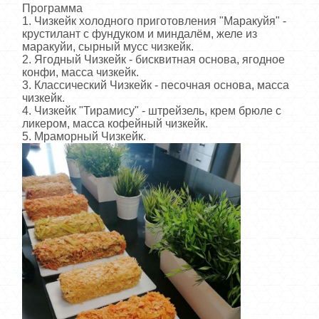
Программа
1. Чизкейк холодного приготовления "Маракуйя" -
крустилант с фундуком и миндалём, желе из
маракуйи, сырный мусс чизкейк.
2. Ягодный Чизкейк - бисквитная основа, ягодное
конфи, масса чизкейк.
3. Классический Чизкейк - песочная основа, масса
чизкейк.
4. Чизкейк "Тирамису" - штрейзель, крем брюле с
ликером, масса кофейный чизкейк.
5. Мраморный Чизкейк.