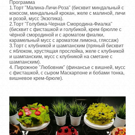
Программа
1.Торт "Малина-Личи-Роза" (бисквит миндальный с
кокосом, миндальный крокан, желе с малиной, личи
и розой, мусс Экзотика).
2.Торт "Голубика-Черная Смородина-Фиалка"
(бисквит с фисташкой и голубикой, крем брюлле с
чёрной смородиной и с ароматом фиалки,
карамельный мусс с ароматом лимона, гляссаж)
3.Торт с клубникой и шампанским (пряный бисквит
с яблоком, хрустящая прослойка, желе с клубникой
и шампанским, мусс с клубникой на сметане с
шампанским).
4. Пирожное "Любовник" (финансье с вишней, мусс
с фисташкой, с сыром Маскарпоне и бобами тонка,
вишневое крем-брюле).