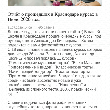
Отчёт о прошедших в Краснодаре курсах в
Июле 2020 года
31.07.2020, 14:00
175643
Дорогие студенты и гости нашего сайта :) В нашей
школе в Краснодаре прошли очередные курсы под
руководством Александра Кислицына . Хотим
поделится с вами фотоотчётом с курсов.
С 18 июля в нашей школе начались курсы, которые
длились до 26 июля. За этот период Александр
Кислицын провел порядка 11 курсов -
"Романтические муссовые торты", "Все о Macarons.
Приготовление 6 видов", "Классические торты",
"Начинающий кондитер", "Бисквитные торты",
"Приготовление чизкейков. 5 видов" и т. д., а так же
среди них были абсолютно новые и уже
полюбившиеся всем курсы "Наполеоны" и
"Выпечка из слоёного теста. 100% практический
курс."
Спешим поделиться фотографиями наших
вкуснейших тортов, пирожных, конфет и конечно