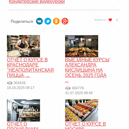
Кондитерские видеоуроки
Нравится
1
Поделиться
ОТЧЕТ О КУРСЕ В
ВЫЕЗДНЫЕ КУРСЫ
КРАСНОДАРЕ
АЛЕКСАНДРА
"НЕАПОЛИТАНСКАЯ
КИСЛИЦЫНА НА
ПИЦЦА, ...
ОСЕНЬ 2025 ГОДА
...
303426
18.10.2025 09:17
384778
31.07.2025 09:49
ОТЧЕТ О
ОТЧЕТ О КУРСЕ В