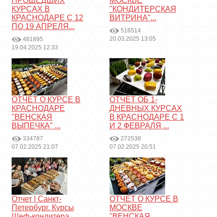
ПРОШЕДШИХ
МОСКВЕ
КУРСАХ В
"КОНДИТЕРСКАЯ
КРАСНОДАРЕ С 12
ВИТРИНА"...
ПО 19 АПРЕЛЯ...
516514
20.03.2025 13:05
481895
19.04.2025 12:33
ОТЧЕТ О КУРСЕ В
ОТЧЕТ ОБ 1-
КРАСНОДАРЕ
ДНЕВНЫХ КУРСАХ
"ВЕНСКАЯ
В КРАСНОДАРЕ С 1
ВЫПЕЧКА" ...
И 2 ФЕВРАЛЯ ...
334787
272538
07.02.2025 21:07
07.02.2025 20:51
Отчет | Санкт-
ОТЧЕТ О КУРСЕ В
Петербург. Курсы
МОСКВЕ
Шеф-кондитера
"ВЕНСКАЯ