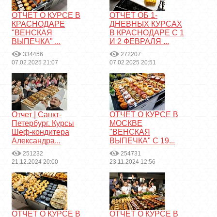
ОТЧЕТ О КУРСЕ В
ОТЧЕТ ОБ 1-
КРАСНОДАРЕ
ДНЕВНЫХ КУРСАХ
"ВЕНСКАЯ
В КРАСНОДАРЕ С 1
ВЫПЕЧКА" ...
И 2 ФЕВРАЛЯ ...
334456
272207
07.02.2025 21:07
07.02.2025 20:51
Отчет | Санкт-
ОТЧЕТ О КУРСЕ В
Петербург. Курсы
МОСКВЕ
Шеф-кондитера
"ВЕНСКАЯ
Александра...
ВЫПЕЧКА" С 19...
251232
254731
21.12.2024 20:00
23.11.2024 12:56
ОТЧЕТ О КУРСЕ В
ОТЧЕТ О КУРСЕ В