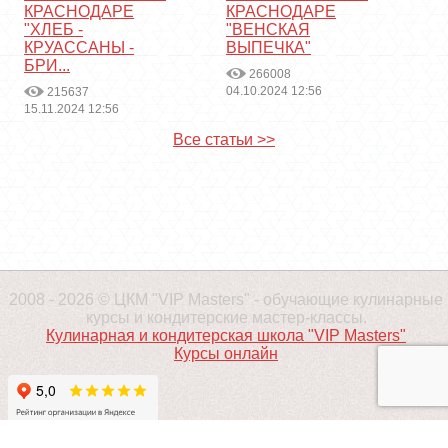
КРАСНОДАРЕ
КРАСНОДАРЕ
"ХЛЕБ -
"ВЕНСКАЯ
КРУАССАНЫ -
ВЫПЕЧКА"
БРИ...
266008
04.10.2024 12:56
215637
15.11.2024 12:56
Все статьи >>
2008 - 2026 © ЦКМ "VIP Masters" - обучающие кулинарные
курсы и кондитерские мастер-классы.
Кулинарная и кондитерская школа "VIP Masters"
Курсы онлайн