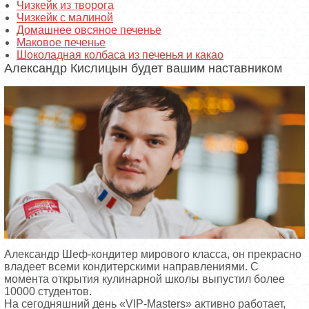
Чизкейк из творога
Чизкейк с малиной
Домашнее овсяное печенье
Маковое печенье
Шоколадная колбаса из печенья и какао
Александр Кислицын будет вашим наставником
Александр Шеф-кондитер мирового класса, он прекрасно
владеет всеми кондитерскими направлениями. С
момента открытия кулинарной школы выпустил более
10000 студентов.
На сегодняшний день «VIP-Masters» активно работает,