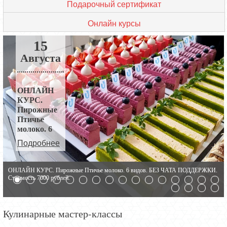
Подарочный сертификат
Онлайн курсы
15
Августа
ОНЛАЙН
КУРС.
Пирожные
Птичье
молоко. 6
видов.
Подробнее
ОНЛАЙН КУРС. Пирожные Птичье молоко. 6 видов. БЕЗ ЧАТА ПОДДЕРЖКИ.
ОНЛАЙН КУРС. Пирожные Птичье молоко. 6 видов. БЕЗ ЧАТА ПОДДЕРЖКИ.
Стоимость 7000 рублей.
Стоимость 7000 рублей.
Кулинарные мастер-классы