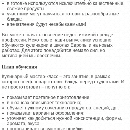
в готовке используются исключительно качественные,
свежие продукты;
участники могут научиться готовить разнообразные
блюда;
впечатления будут незабываемыми!
Вы можете начать освоение недостижимой прежде
профессии. Некоторые наши выпускники успешно
обучаются кулинарии в школах Европы и на новых
работах. Для этого понадобится немало сил, но
мотивацией мы обеспечим.
План обучения
Кулинарный мастер-класс – это занятие, в рамках
которого шеф-повар готовит блюда перед студентами. И
не просто готовит – попутно он:
показывает поэтапное приготовление;
в нюансах описывает технологию;
обучает нужному сочетанию продуктов, специй, др.;
показывает варианты оформления;
уточняет, как добиться нужной консистенции, формы,
аромата, вкуса;
проговаривает возможные ошибки;