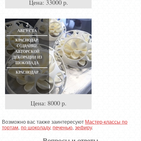
Цена:
33000
р.
2
АВГУСТА
КРАСНОДАР.
СОЗДАНИЕ
АВТОРСКОЙ
ДЕКОРАЦИИ ИЗ
ШОКОЛАДА
КРАСНОДАР
Цена:
8000
р.
Возможно вас также заинтересуют
Мастер-классы по
тортам
,
по шоколаду
,
печенью
,
зефиру
.
Вопросы и ответы