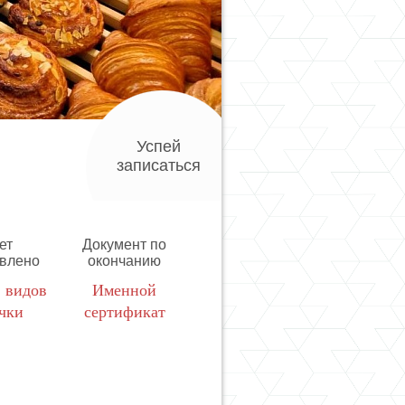
Успей
записаться
ет
Документ по
овлено
окончанию
5 видов
Именной
чки
сертификат