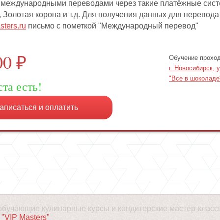
 международными переводами через такие платёжные систем
m, Золотая корона и т.д. Для получения данных для перевод
ters.ru
письмо с пометкой "Международный перевод"
00
₽
Обучение проход
г. Новосибирск, 
"Все в шоколаде"
та есть!
аписаться и оплатить
- обучающие кулинарные курсы и кондитерские мастер-класс
"VIP Masters"