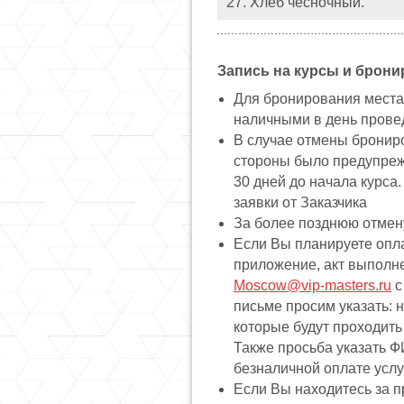
27. Хлеб чесночный.
Запись на курсы и брони
Для бронирования места 
наличными в день прове
В случае отмены брониро
стороны было предупрежд
30 дней до начала курса
заявки от Заказчика
За более позднюю отмен
Если Вы планируете опла
приложение, акт выполне
Moscow@vip-masters.ru
с
письме просим указать: н
которые будут проходить
Также просьба указать 
безналичной оплате услу
Если Вы находитесь за п