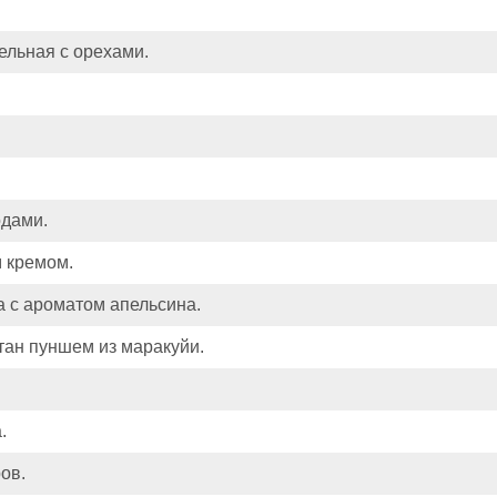
ельная с орехами.
одами.
м кремом.
а с ароматом апельсина.
итан пуншем из маракуйи.
.
ов.