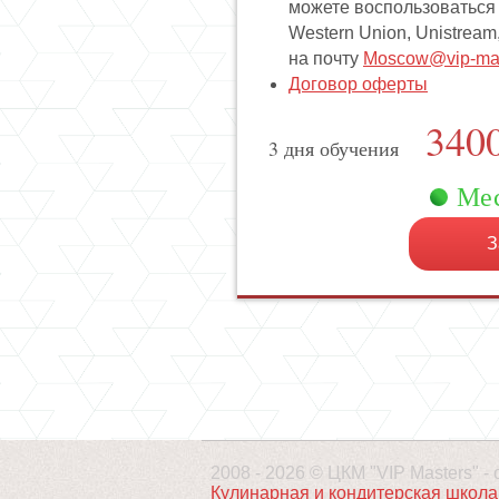
можете воспользоваться
Western Union, Unistrea
на почту
Moscow@vip-mas
Договор оферты
340
3 дня обучения
Мес
З
2008 - 2026 © ЦКМ "VIP Masters" 
Кулинарная и кондитерская школа 