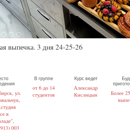
я выпечка. 3 дня 24-25-26
есто
В группе
Курс ведет
Буд
едения
пригот
от 6 до 14
Александр
ирск, ул.
Более 2
студентов
Кислицын
овальчук,
выпе
,студия
се в
ладе",
(913) 003