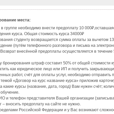
рование места:
в группе необходимо внести предоплату 10 000₽,оставшая
дения курса. Общая стоимость курса 34000
₽
вания студенту возвращается сумма оплаты за вычетом 13%
ение (путём телефонного разговора и письма на электронн
. Возврат внесённой предоплаты осуществляется в течение 
у бронирования штраф составит 50% от общей стоимости к
тить как юридическое лицо или ИП и получить закрывающи
нных работ, счёт для оплаты услуг, необходимо отправить 
 темой «Договор на курс название курса» приложив карточ
а какие курсы (название, дата, город) Вам нужен счёт; кол
 обучение.
ФИО и телефон представителя Вашей организации (записыва
г – вносить предоплату на сайте не нужно.
ределами Российской Федерации и у Вас возникают сложнос