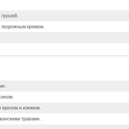
 грушей.
с творожным кремом.
ми.
сином.
м орехом и изюмом.
ованскими травами.