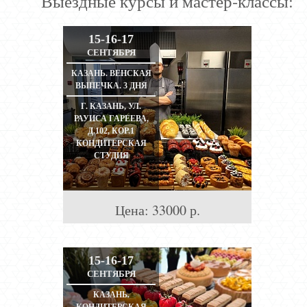
Выездные курсы и мастер-классы:
15-16-17
СЕНТЯБРЯ
КАЗАНЬ. ВЕНСКАЯ
ВЫПЕЧКА. 3 ДНЯ
Г. КАЗАНЬ, УЛ.
РАУИСА ГАРЕЕВА,
Д.102, КОР.1
КОНДИТЕРСКАЯ
СТУДИЯ
Цена:
33000
р.
15-16-17
СЕНТЯБРЯ
КАЗАНЬ.