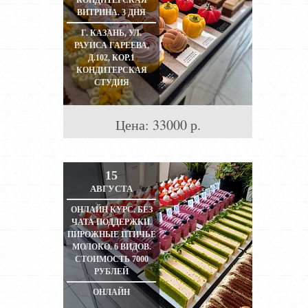
КОНДИТЕРСКАЯ
ВИТРИНА. 3 ДНЯ
Г. КАЗАНЬ, УЛ.
РАУИСА ГАРЕЕВА,
Д.102, КОР.1
КОНДИТЕРСКАЯ
СТУДИЯ
Цена:
33000
р.
15
АВГУСТА
ОНЛАЙН КУРС. БЕЗ
ЧАТА ПОДДЕРЖКИ.
ПИРОЖНЫЕ ПТИЧЬЕ
МОЛОКО. 6 ВИДОВ.
СТОИМОСТЬ 7000
РУБЛЕЙ
ОНЛАЙН