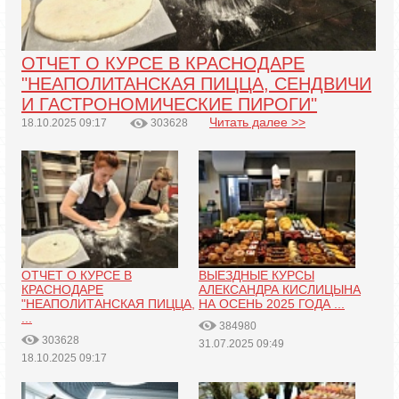
ОТЧЕТ О КУРСЕ В КРАСНОДАРЕ
"НЕАПОЛИТАНСКАЯ ПИЦЦА, СЕНДВИЧИ
И ГАСТРОНОМИЧЕСКИЕ ПИРОГИ"
Читать далее >>
18.10.2025 09:17
303628
ОТЧЕТ О КУРСЕ В
ВЫЕЗДНЫЕ КУРСЫ
КРАСНОДАРЕ
АЛЕКСАНДРА КИСЛИЦЫНА
"НЕАПОЛИТАНСКАЯ ПИЦЦА,
НА ОСЕНЬ 2025 ГОДА ...
...
384980
303628
31.07.2025 09:49
18.10.2025 09:17