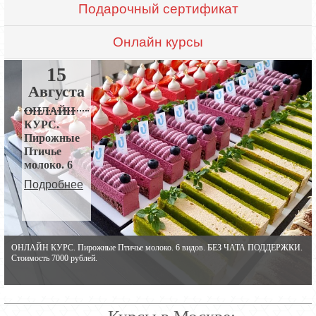
Подарочный сертификат
Онлайн курсы
15
Августа
ОНЛАЙН
КУРС.
Пирожные
Птичье
молоко. 6
видов.
Подробнее
ОНЛАЙН КУРС. Пирожные Птичье молоко. 6 видов. БЕЗ ЧАТА ПОДДЕРЖКИ.
ОНЛАЙН КУРС. Пирожные Птичье молоко. 6 видов. БЕЗ ЧАТА ПОДДЕРЖКИ.
Стоимость 7000 рублей.
Стоимость 7000 рублей.
Курсы в Москве: