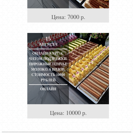
Цена:
7000
р.
15
АВГУСТА
ОНЛАЙН КУРС. С
ЧАТОМ ПОДДЕРЖКИ.
ПИРОЖНЫЕ ПТИЧЬЕ
МОЛОКО. 6 ВИДОВ.
СТОИМОСТЬ 10000
РУБЛЕЙ
ОНЛАЙН
Цена:
10000
р.