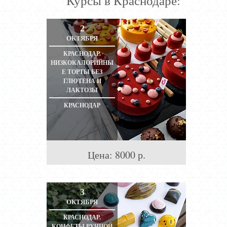
Курсы в Краснодаре:
2
ОКТЯБРЯ
КРАСНОДАР.
НИЗКОКАЛОРИЙНЫ
Е ТОРТЫ БЕЗ
ГЛЮТЕНА И
ЛАКТОЗЫ
КРАСНОДАР
Цена:
8000
р.
3
ОКТЯБРЯ
КРАСНОДАР.
КОНФЕТЫ РУЧНОЙ