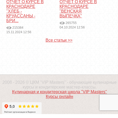
ОТЧЕТ О КУРСЕ В
ОТЧЕТ О КУРСЕ В
КРАСНОДАРЕ
КРАСНОДАРЕ
"ХЛЕБ -
"ВЕНСКАЯ
КРУАССАНЫ -
ВЫПЕЧКА"
БРИ...
265755
04.10.2024 12:56
215384
15.11.2024 12:56
Все статьи >>
2008 - 2026 © ЦКМ "VIP Masters" - обучающие кулинарные
курсы и кондитерские мастер-классы.
Кулинарная и кондитерская школа "VIP Masters"
Курсы онлайн