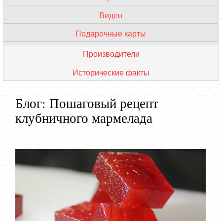
Видео
VIP мастера
Подарочные карты
Обзор кондитерских
Производители
Исторические факты
Блог: Пошаговый рецепт
клубничного мармелада