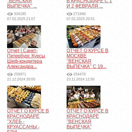
"ВЕНСКАЯ
В КРАСНОДАРЕ С 1
ВЫПЕЧКА" ...
И 2 ФЕВРАЛЯ ...
334195
271946
07.02.2025 21:07
07.02.2025 20:51
Отчет | Санкт-
ОТЧЕТ О КУРСЕ В
Петербург. Курсы
МОСКВЕ
Шеф-кондитера
"ВЕНСКАЯ
Александра...
ВЫПЕЧКА" С 19...
250971
254470
21.12.2024 20:00
23.11.2024 12:56
ОТЧЕТ О КУРСЕ В
ОТЧЕТ О КУРСЕ В
КРАСНОДАРЕ
КРАСНОДАРЕ
"ХЛЕБ -
"ВЕНСКАЯ
КРУАССАНЫ -
ВЫПЕЧКА"