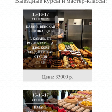
Выездные курсы и мастер-классы:
15-16-17
СЕНТЯБРЯ
КАЗАНЬ. ВЕНСКАЯ
ВЫПЕЧКА. 3 ДНЯ
Г. КАЗАНЬ, УЛ.
РАУИСА ГАРЕЕВА,
Д.102, КОР.1
КОНДИТЕРСКАЯ
СТУДИЯ
Цена:
33000
р.
15-16-17
СЕНТЯБРЯ
КАЗАНЬ.