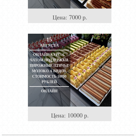
Цена:
7000
р.
15
АВГУСТА
ОНЛАЙН КУРС. С
ЧАТОМ ПОДДЕРЖКИ.
ПИРОЖНЫЕ ПТИЧЬЕ
МОЛОКО. 6 ВИДОВ.
СТОИМОСТЬ 10000
РУБЛЕЙ
ОНЛАЙН
Цена:
10000
р.