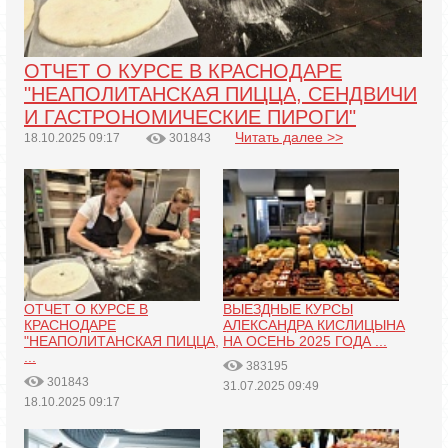
ОТЧЕТ О КУРСЕ В КРАСНОДАРЕ
"НЕАПОЛИТАНСКАЯ ПИЦЦА, СЕНДВИЧИ
И ГАСТРОНОМИЧЕСКИЕ ПИРОГИ"
Читать далее >>
18.10.2025 09:17
301843
ОТЧЕТ О КУРСЕ В
ВЫЕЗДНЫЕ КУРСЫ
КРАСНОДАРЕ
АЛЕКСАНДРА КИСЛИЦЫНА
"НЕАПОЛИТАНСКАЯ ПИЦЦА,
НА ОСЕНЬ 2025 ГОДА ...
...
383195
301843
31.07.2025 09:49
18.10.2025 09:17