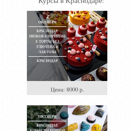
Курсы в Краснодаре:
2
ОКТЯБРЯ
КРАСНОДАР.
НИЗКОКАЛОРИЙНЫ
Е ТОРТЫ БЕЗ
ГЛЮТЕНА И
ЛАКТОЗЫ
КРАСНОДАР
Цена:
8000
р.
3
ОКТЯБРЯ
КРАСНОДАР.
КОНФЕТЫ РУЧНОЙ