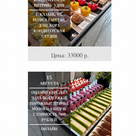
КОНДИТЕРСКАЯ
ВИТРИНА. 3 ДНЯ
Г. КАЗАНЬ, УЛ.
РАУИСА ГАРЕЕВА,
Д.102, КОР.1
КОНДИТЕРСКАЯ
СТУДИЯ
Цена:
33000
р.
15
АВГУСТА
ОНЛАЙН КУРС. БЕЗ
ЧАТА ПОДДЕРЖКИ.
ПИРОЖНЫЕ ПТИЧЬЕ
МОЛОКО. 6 ВИДОВ.
СТОИМОСТЬ 7000
РУБЛЕЙ
ОНЛАЙН