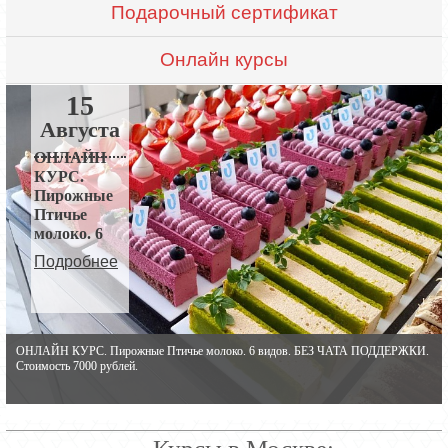
Подарочный сертификат
Онлайн курсы
15
Августа
ОНЛАЙН
КУРС.
Пирожные
Птичье
молоко. 6
видов.
Подробнее
ОНЛАЙН КУРС. Пирожные Птичье молоко. 6 видов. БЕЗ ЧАТА ПОДДЕРЖКИ.
ОНЛАЙН КУРС. Пирожные Птичье молоко. 6 видов. БЕЗ ЧАТА ПОДДЕРЖКИ.
Стоимость 7000 рублей.
Стоимость 7000 рублей.
Курсы в Москве: