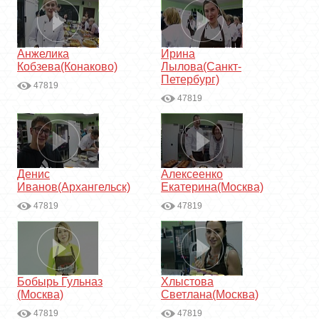
Анжелика
Ирина
Кобзева(Конаково)
Лылова(Санкт-
Петербург)
47819
47819
Денис
Алексеенко
Иванов(Архангельск)
Екатерина(Москва)
47819
47819
Бобырь Гульназ
Хлыстова
(Москва)
Светлана(Москва)
47819
47819