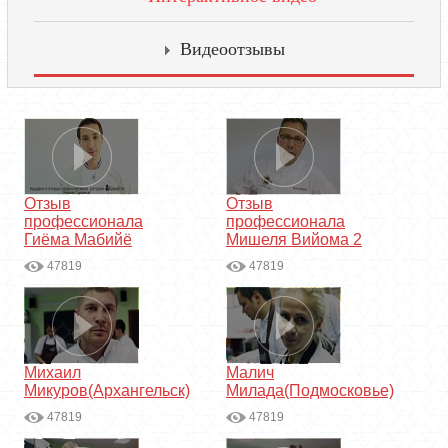
Видеоотзывы
Отзыв
Отзыв
профессионала
профессионала
Гиёма Мабийё
Мишеля Вийома 2
47819
47819
Михаил
Малич
Микуров(Архангельск)
Милада(Подмосковье)
47819
47819