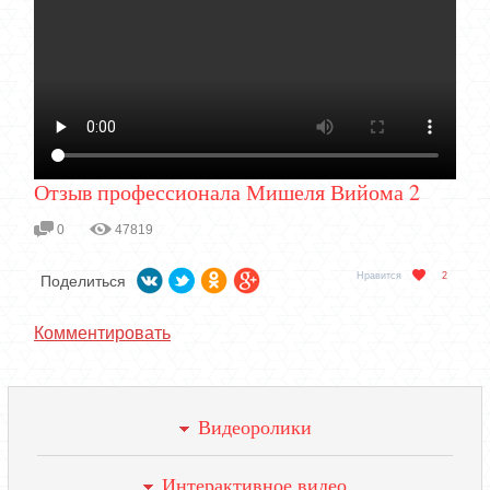
Отзыв профессионала Мишеля Вийома 2
0
47819
Нравится
2
Поделиться
Комментировать
Видеоролики
Интерактивное видео