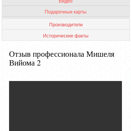
Видео
VIP мастера
Подарочные карты
Обзор кондитерских
Производители
Исторические факты
Отзыв профессионала Мишеля
Вийома 2