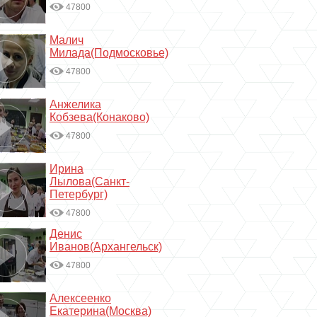
47800
Малич
Милада(Подмосковье)
47800
Анжелика
Кобзева(Конаково)
47800
Ирина
Лылова(Санкт-
Петербург)
47800
Денис
Иванов(Архангельск)
47800
Алексеенко
Екатерина(Москва)