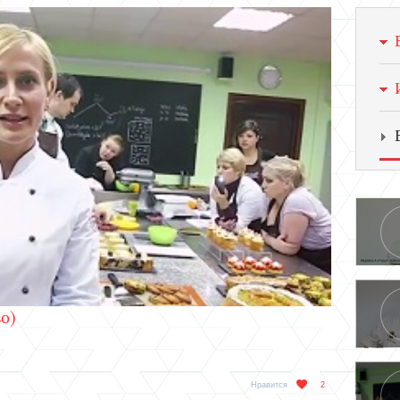
о)
Нравится
2