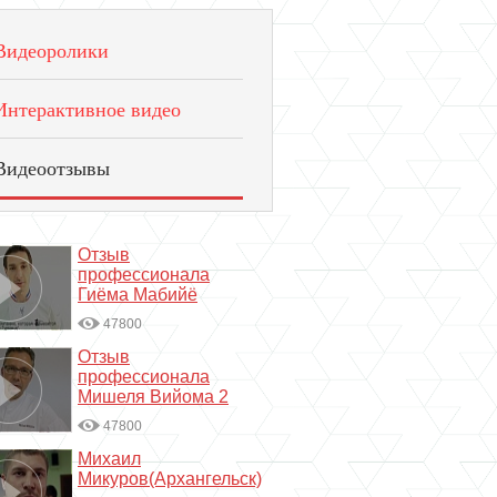
Видеоролики
Интерактивное видео
Видеоотзывы
Отзыв
профессионала
Гиёма Мабийё
47800
Отзыв
профессионала
Мишеля Вийома 2
47800
Михаил
Микуров(Архангельск)