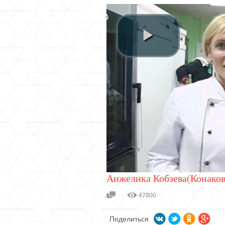
Анжелика Кобзева(Конаков
47800
Поделиться