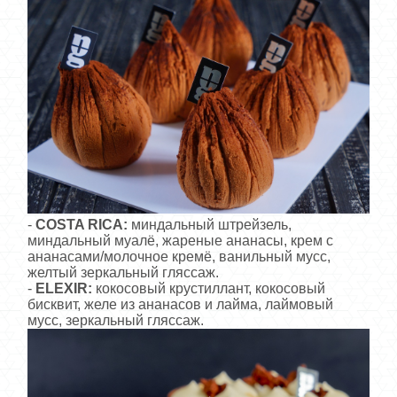
-
COSTA RICA:
миндальный штрейзель,
миндальный муалё, жареные ананасы, крем с
ананасами/молочное кремё, ванильный мусс,
желтый зеркальный гляссаж.
-
ELEXIR:
кокосовый крустиллант, кокосовый
бисквит, желе из ананасов и лайма, лаймовый
мусс, зеркальный гляссаж.