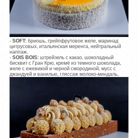
-
SOFT:
бриошь, грейпфрутовое желе, маринад
цитрусовых, итальянская меренга, нейтральный
наппаж.
-
SOIS BOIS:
штрейзель с какао, шоколадный
бисквит с Гран Крю, кремё из темного шоколада,
желе с ежевикой и черной смородиной, мусс с
джандуей и ванилью, гляссаж молоко-миндаль.