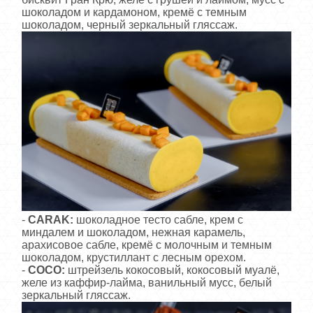
шоколадом и кардамоном, кремё с темным
шоколадом, черный зеркальный гляссаж.
-
CARAK:
шоколадное тесто сабле, крем с
миндалем и шоколадом, нежная карамель,
арахисовое сабле, кремё с молочным и темным
шоколадом, крустиллант с лесным орехом.
-
COCO:
штрейзель кокосовый, кокосовый муалё,
желе из каффир-лайма, ванильный мусс, белый
зеркальный гляссаж.