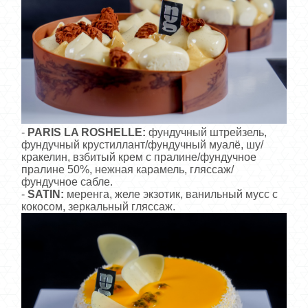
-
PARIS LA ROSHELLE:
фундучный штрейзель,
фундучный крустиллант/фундучный муалё, шу/
кракелин, взбитый крем с пралине/фундучное
пралине 50%, нежная карамель, гляссаж/
фундучное сабле.
-
SATIN:
меренга, желе экзотик, ванильный мусс с
кокосом, зеркальный гляссаж.