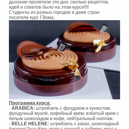
дыхании пролетели эти дни, сколько рецептов,
идей и советов было на этом курсе!!!!
Студенты из разных городов и даже стран
посетили курс Гйома.
Программа курса:
-
ARABICA:
штрейзель с фундуком и кунжутом,
фундучный муалё, кофейный крем, взбитый крем с
белым шоколадом и кофе, нейтральный наппаж.
-
BELLE HELENE:
штрейзель с какао, шоколадный
бисквит Гран Крю, желе с грушей и лаймом, мусс с