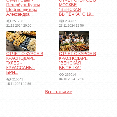
Отчет | Санкт-
ОТЧЕТ О КУРСЕ В
Петербург. Курсы
МОСКВЕ
Шеф-кондитера
"ВЕНСКАЯ
Александра...
ВЫПЕЧКА" С 19...
251238
254737
21.12.2024 20:00
23.11.2024 12:56
ОТЧЕТ О КУРСЕ В
ОТЧЕТ О КУРСЕ В
КРАСНОДАРЕ
КРАСНОДАРЕ
"ХЛЕБ -
"ВЕНСКАЯ
КРУАССАНЫ -
ВЫПЕЧКА"
БРИ...
266014
04.10.2024 12:56
215643
15.11.2024 12:56
Все статьи >>