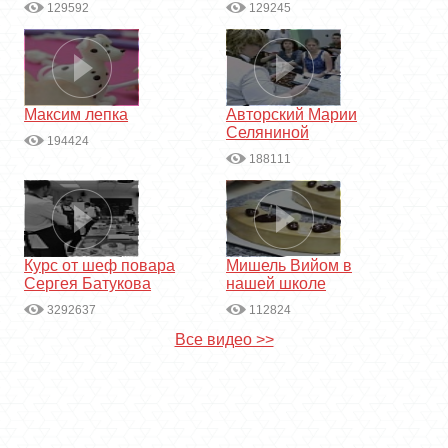
129592
129245
Максим лепка
Авторский Марии
Селяниной
194424
188111
Курс от шеф повара
Мишель Вийом в
Сергея Батукова
нашей школе
3292637
112824
Все видео >>