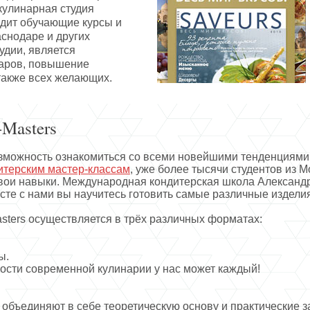
кулинарная студия
дит обучающие курсы и
аснодаре и других
удии, является
наров, повышение
также всех желающих.
Masters
зможность ознакомиться со всеми новейшими тенденциями 
итерским мастер-классам
, уже более тысячи студентов из М
вои навыки. Международная кондитерская школа Александ
сте с нами вы научитесь готовить самые различные издел
asters осуществляется в трёх различных форматах:
ы.
ости современной кулинарии у нас может каждый!
 объединяют в себе теоретическую основу и практические з