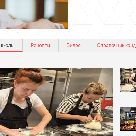
 школы
Рецепты
Видео
Справочник конд