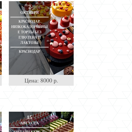
2
ОКТЯБРЯ
КРАСНОДАР.
НИЗКОКАЛОРИЙНЫ
Е ТОРТЫ БЕЗ
ГЛЮТЕНА И
ЛАКТОЗЫ
КРАСНОДАР
Цена:
8000
р.
15
АВГУСТА