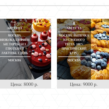
7
8
АВГУСТА
АВГУСТА
МОСКВА.
МОСКВА. ВЫПЕЧКА
НИЗКОКАЛЛОРИЙН
ИЗ СЛОЁНОГО
ЫЕ ТОРТЫ БЕЗ
ТЕСТА. 100%
ГЛЮТЕНА И
ПРАКТИЧЕСКИЙ
ЛАКТОЗЫ. 1 ДЕНЬ
КУРС.
МОСКВА
МОСКВА
Цена:
8000
р.
Цена:
9000
р.