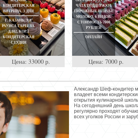
КАЗАНЬ.
ОНЛАЙН КУРС. БЕЗ
КОНДИТЕРСКАЯ
ЧАТА ПОДДЕРЖКИ.
ВИТРИНА. 3 ДНЯ
ПИРОЖНЫЕ ПТИЧЬЕ
МОЛОКО. 6 ВИДОВ.
Г. КАЗАНЬ, УЛ.
СТОИМОСТЬ 7000
РАУИСА ГАРЕЕВА,
РУБЛЕЙ
Д.102, КОР.1
КОНДИТЕРСКАЯ
ОНЛАЙН
СТУДИЯ
Цена:
33000
р.
Цена:
7000
р.
Александр Шеф-кондитер ми
владеет всеми кондитерск
открытия кулинарной школы
На сегодняшний день школа
регулярно проходят обучаю
всех уголков России и зару