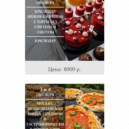
ОКТЯБРЯ
КРАСНОДАР.
НИЗКОКАЛОРИЙНЫ
Е ТОРТЫ БЕЗ
ГЛЮТЕНА И
ЛАКТОЗЫ
КРАСНОДАР
Цена:
8000
р.
3 и 4
ОКТЯБРЯ
МОСКВА.
НЕАПОЛИТАНСКАЯ
ПИЦЦА, СЕНДВИЧИ
И
ГАСТРОНОМИЧЕСКИ