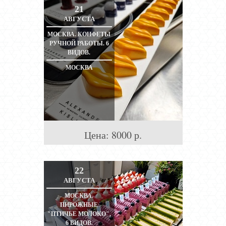
21
АВГУСТА
МОСКВА. КОНФЕТЫ
РУЧНОЙ РАБОТЫ. 6
ВИДОВ.
МОСКВА
Цена:
8000
р.
22
АВГУСТА
МОСКВА.
ПИРОЖНЫЕ
"ПТИЧЬЕ МОЛОКО",
6 ВИДОВ.