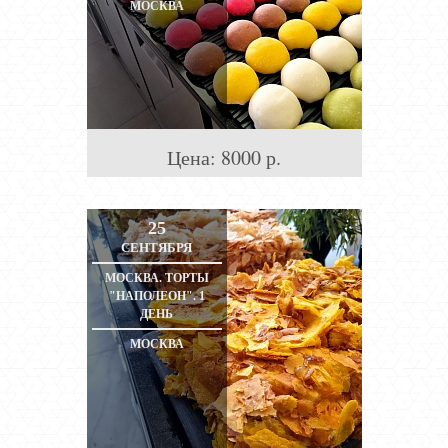
МОСКВА
Цена:
8000
р.
25
СЕНТЯБРЯ
МОСКВА. ТОРТЫ
"НАПОЛЕОН". 1
ДЕНЬ
МОСКВА