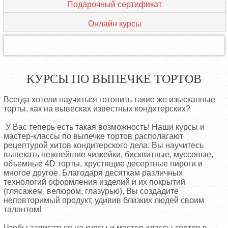
Подарочный сертификат
Онлайн курсы
КУРСЫ ПО ВЫПЕЧКЕ ТОРТОВ
Всегда хотели научиться готовить такие же изысканные
торты, как на вывесках известных кондитерских?
У Вас теперь есть такая возможность! Наши курсы и
мастер-классы по выпечке тортов располагают
рецептурой хитов кондитерского дела: Вы научитесь
выпекать нежнейшие чизкейки, бисквитные, муссовые,
объемные 4D торты, хрустящие десертные пироги и
многое другое. Благодаря десяткам различных
технологий оформления изделий и их покрытий
(глясажем, велюром, глазурью), Вы создадите
неповторимый продукт, удивив близких людей своим
талантом!
Чтобы записаться на курсы и мастер-классы тортов в